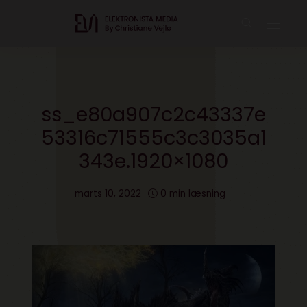
ss_e80a907c2c43337e
53316c71555c3c3035a1
343e.1920×1080
marts 10, 2022
0 min læsning