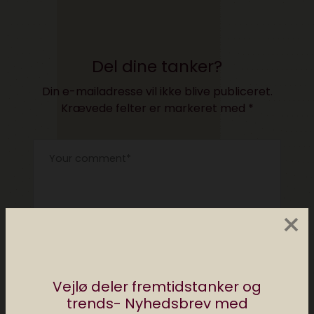
Del dine tanker?
Din e-mailadresse vil ikke blive publiceret.
Krævede felter er markeret med
*
×
Vejlø deler fremtidstanker og
trends- Nyhedsbrev med