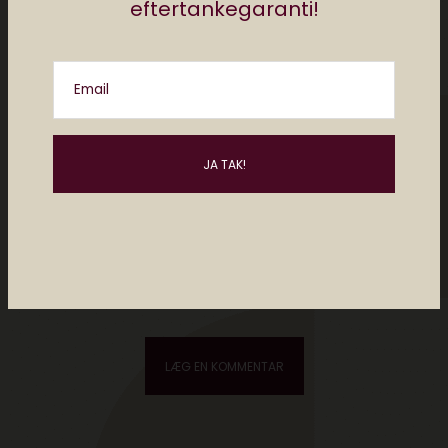
eftertankegaranti!
Email
Please enter an answer in digits:
two + 20 =