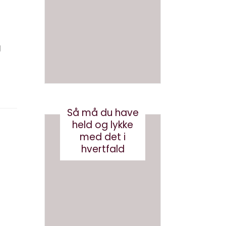
en bog
med
med AI
brande
d
august 3, 2026
conten
g
t?
maj 24, 2017
Så må du have
held og lykke
med det i
hvertfald