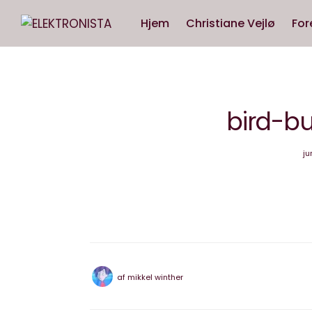
Hjem
Christiane Vejlø
For
bird-b
ju
af
mikkel winther