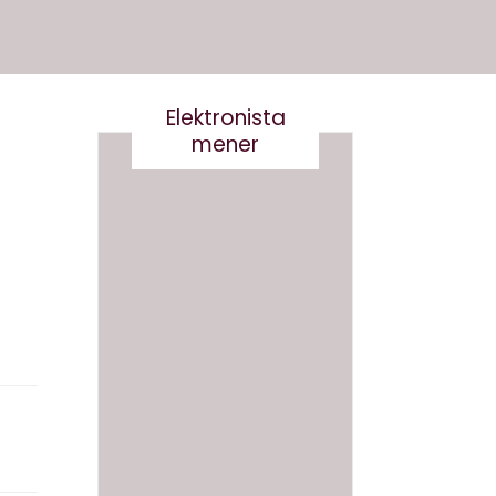
Elektronista
mener
En
medie
branch
Det er
e i
virkelig
forand
ikke
ring,
smart
og
at
hvad
skrive
gør vi