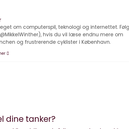
r
eget om computerspil, teknologi og internettet. Føl
(@MikkelWinther), hvis du vil læse endnu mere om
anchen og frustrerende cyklister i København.
ther
l dine tanker?