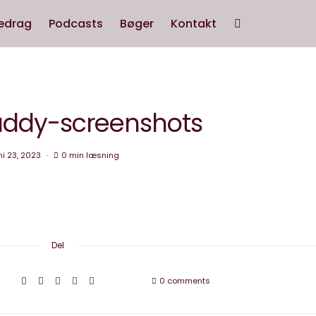
edrag
Podcasts
Bøger
Kontakt
uddy-screenshots
ni 23, 2023
0 min læsning
Del
0 comments