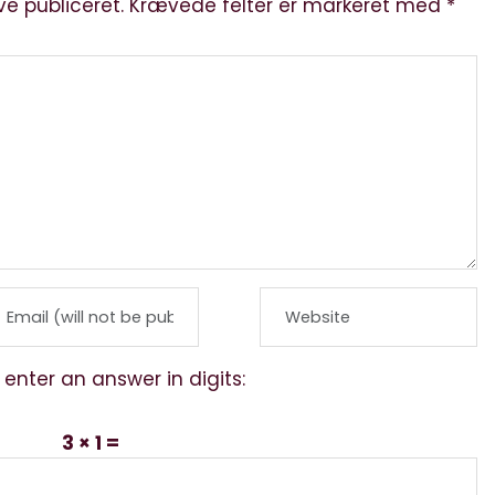
ve publiceret.
Krævede felter er markeret med
*
 enter an answer in digits:
3 × 1 =