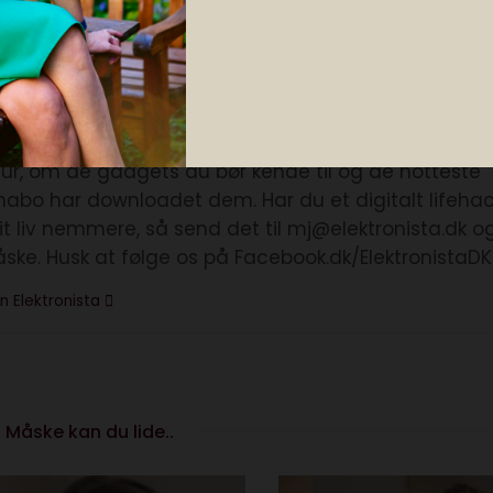
lektronista
ktionen deler tips, apps og digitale tricks. Vi skrive
ltur, om de gadgets du bør kende til og de hotteste
nabo har downloadet dem. Har du et digitalt lifehac
it liv nemmere, så send det til mj@elektronista.dk o
åske. Husk at følge os på Facebook.dk/ElektronistaDK
n Elektronista
Måske kan du lide..