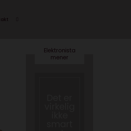
takt
Elektronista
mener
Det er
Kære
virkelig
kultur
ikke
minist
smart
er- vi