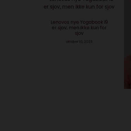
Lenovos nye Yogabook i9
er sjov, men ikke kun for
sjov
oktober 10, 2023
- Vind
r for
ker
 2023