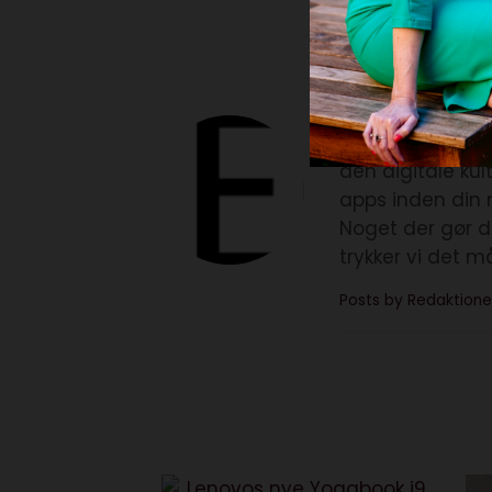
Redaktionen E
Elektronista Reda
den digitale ku
apps inden din 
Noget der gør d
trykker vi det m
Posts by Redaktione