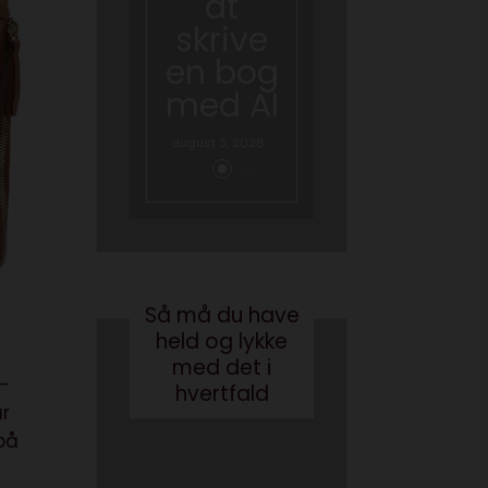
at
skal
skrive
tale
en bog
om AI
med AI
juni 26, 2026
august 3, 2026
Så må du have
held og lykke
med det i
 -
hvertfald
ar
på