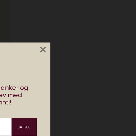
×
stanker og
rev med
nti!