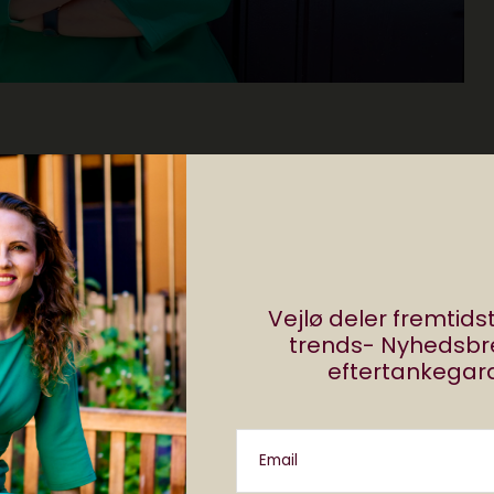
Vejlø deler fremtid
trends- Nyhedsb
eftertankegara
Del
Email
0 comments