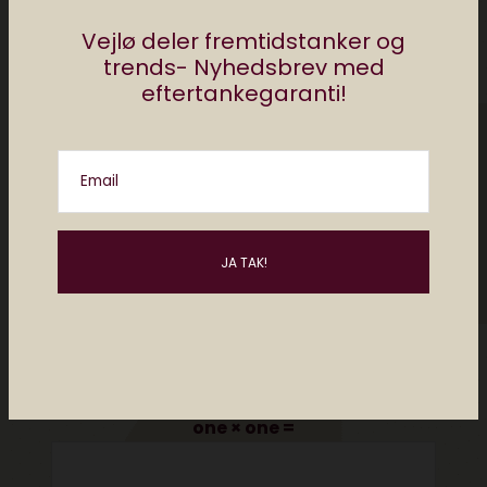
Vejlø deler fremtidstanker og
trends- Nyhedsbrev med
eftertankegaranti!
Email
Please enter an answer in digits:
one × one =