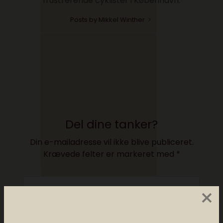
frustrerende cyklister i København.
Posts by Mikkel Winther
Del dine tanker?
Din e-mailadresse vil ikke blive publiceret.
Krævede felter er markeret med
*
×