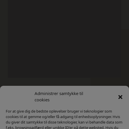
Administrer samtykke til
Kontakt
Privatlivs Politik
cookies
For at give dig de bedste oplevelser bruger vi teknologier som
cookies til at gemme og/eller få adgang til enhedsoplysninger. Hvis
du giver dit samtykke til disse teknologier, kan vi behandle data som
f.eks. browsingadfærd eller unikke ID'er på dette websted. Hvis du