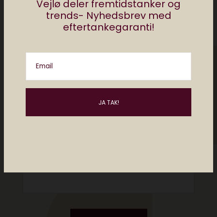
Vejlø deler fremtidstanker og
trends- Nyhedsbrev med
eftertankegaranti!
Email
Please enter an answer in digits:
17 + 9 =