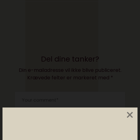
Del dine tanker?
Din e-mailadresse vil ikke blive publiceret.
Krævede felter er markeret med
*
×