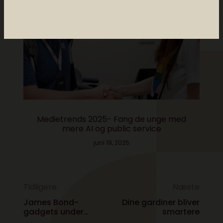
Medietrends 2025- Fang de unge med
mere AI og public service
juni 19, 2025
Tidligere
Næste
James Bond-
Dine gardiner bliver
gadgets under
smartere
juletræet