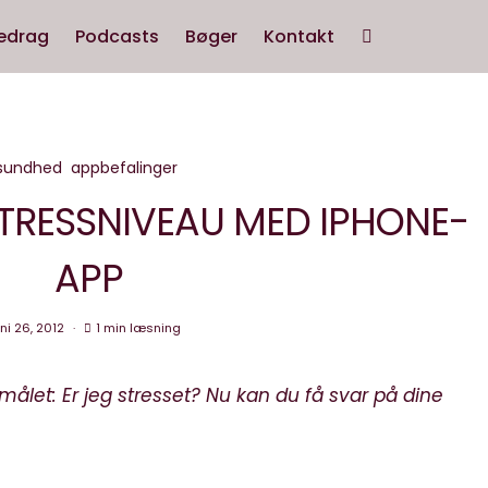
edrag
Podcasts
Bøger
Kontakt
sundhed
appbefalinger
 STRESSNIVEAU MED IPHONE-
APP
uni 26, 2012
1 min læsning
målet: Er jeg stresset? Nu kan du få svar på dine