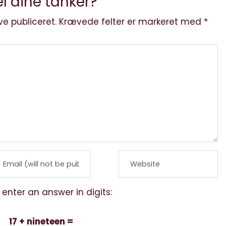
l dine tanker?
ve publiceret.
Krævede felter er markeret med
*
 enter an answer in digits:
17 + nineteen =