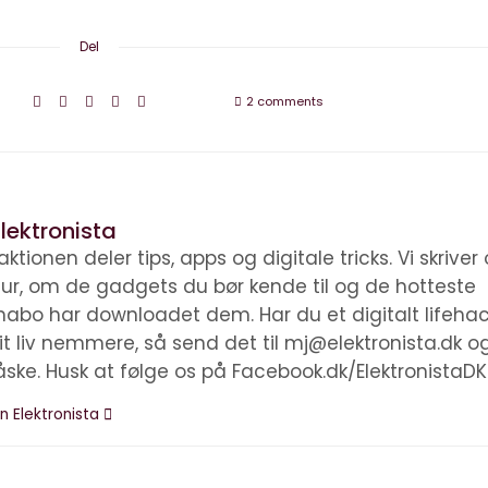
Del
2 comments
lektronista
ktionen deler tips, apps og digitale tricks. Vi skrive
ltur, om de gadgets du bør kende til og de hotteste
nabo har downloadet dem. Har du et digitalt lifehac
it liv nemmere, så send det til mj@elektronista.dk o
åske. Husk at følge os på Facebook.dk/ElektronistaDK
n Elektronista