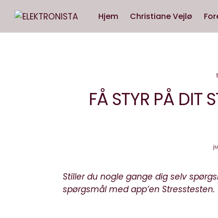
Hjem
Christiane Vejlø
For
FÅ STYR PÅ DIT
j
Stiller du nogle gange dig selv spørgs
spørgsmål med app’en Stresstesten.