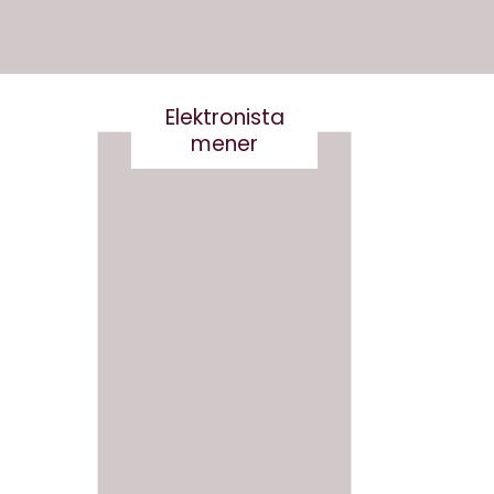
Elektronista
mener
Nej tak
til
Robert
og
Det er
Robert
virkelig
a-
ikke
Derfor
smart
skal vi
at
ikke
skrive
navngi