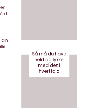
en bog
ve AI
med AI
bots
 en
(eller
gård
august 3, 2026
robotst
øvsug
ere)
 din
oktober 11, 2024
lle
Så må du have
held og lykke
med det i
hvertfald