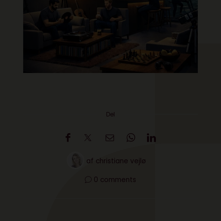
Del
af
christiane vejlø
0 comments