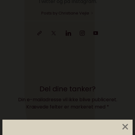
Twitter og på Instagram.
Posts by Christiane Vejlø
Del dine tanker?
Din e-mailadresse vil ikke blive publiceret.
Krævede felter er markeret med
*
×