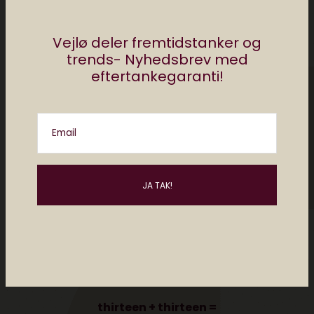
Vejlø deler fremtidstanker og
trends- Nyhedsbrev med
eftertankegaranti!
Email
Please enter an answer in digits:
thirteen + thirteen =