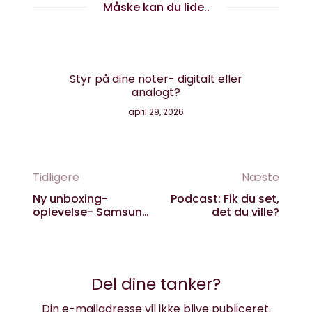
Måske kan du lide..
Styr på dine noter- digitalt eller
analogt?
AI 
april 29, 2026
Tidligere
Næste
Ny unboxing-
Podcast: Fik du set,
oplevelse- Samsung
det du ville?
går over til
bæredygtig
indpakning
Del dine tanker?
Din e-mailadresse vil ikke blive publiceret.