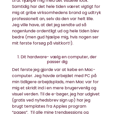
til at hjælpe mig med det visuelle look.
Samtidig har det hele tiden været vigtigt for
mig at gribe virksomhedens brand og udtryk
professionelt an, selv da den var helt lille.
Jeg ville have, at det jeg sendte ud så
nogenlunde ordentligt ud og hele tiden blev
bedre (men gud hjælpe mig, hvis nogen ser
mit første forsøg på visitkort!).
1. Dit hardware- vælg en computer, der
passer dig
Det første jeg gjorde var at købe en Mac-
computer. Jeg havde arbejdet med PC på
min tidligere arbejdsplads, men Mac var for
mig et skridt ind i en mere brugervenlig og
visuel verden. Til de e-bøger, jeg har udgivet
(
gratis ved nyhedsbrev sign up
) har jeg
brugt templates fra Apples program
“pages”. Til alle mine
trendsessions og