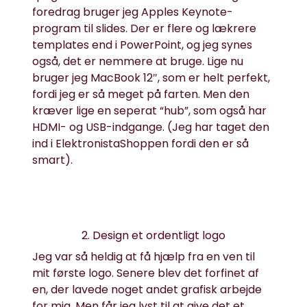
foredrag
bruger jeg Apples Keynote-
program til slides. Der er flere og lækrere
templates end i PowerPoint, og jeg synes
også, det er nemmere at bruge. Lige nu
bruger jeg MacBook 12″, som er helt perfekt,
fordi jeg er så meget på farten. Men den
kræver lige en seperat “hub”, som også har
HDMI- og USB-indgange. (Jeg har taget den
ind i
ElektronistaShoppen
fordi den er så
smart).
2. Design et ordentligt logo
Jeg var så heldig at få hjælp fra en ven til
mit første logo. Senere blev det forfinet af
en, der lavede noget andet grafisk arbejde
for mig. Men får jeg lyst til at give det et