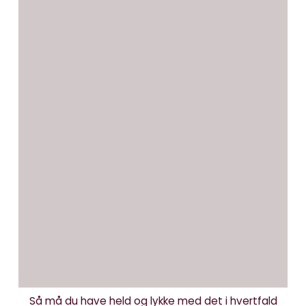
Det er virkelig ikke smart
at skrive en bog med AI
august 3, 2026
Så må du have held og lykke med det i hvertfald