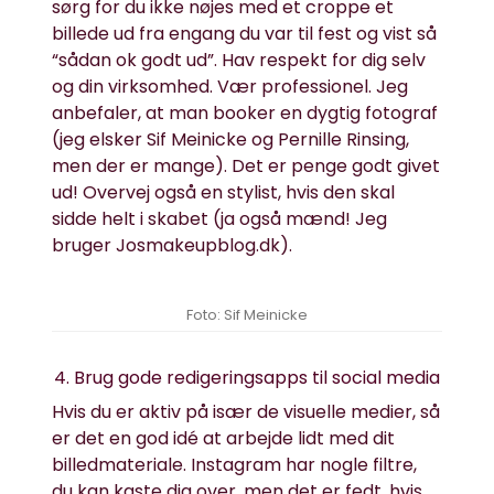
sørg for du ikke nøjes med et croppe et
billede ud fra engang du var til fest og vist så
“sådan ok godt ud”. Hav respekt for dig selv
og din virksomhed. Vær professionel. Jeg
anbefaler, at man booker en dygtig fotograf
(jeg elsker Sif Meinicke og Pernille Rinsing,
men der er mange). Det er penge godt givet
ud! Overvej også en stylist, hvis den skal
sidde helt i skabet (ja også mænd! Jeg
bruger
Josmakeupblog.dk
).
Foto: Sif Meinicke
4. Brug gode redigeringsapps til social media
Hvis du er aktiv på især de visuelle medier, så
er det en god idé at arbejde lidt med dit
billedmateriale. Instagram har nogle filtre,
du kan kaste dig over, men det er fedt, hvis