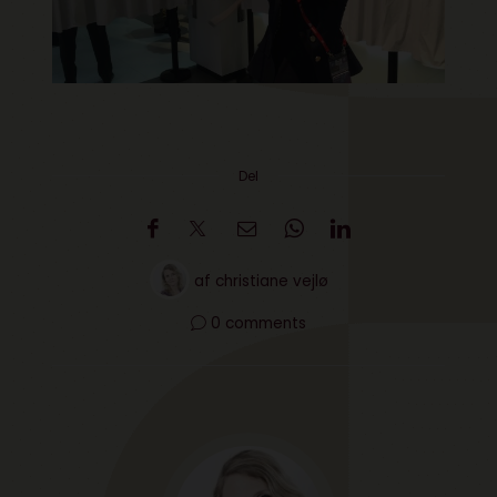
Del
af
christiane vejlø
0 comments