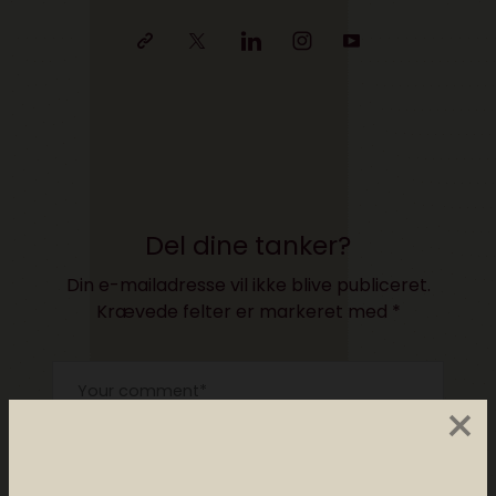
Del dine tanker?
Din e-mailadresse vil ikke blive publiceret.
Krævede felter er markeret med
*
×