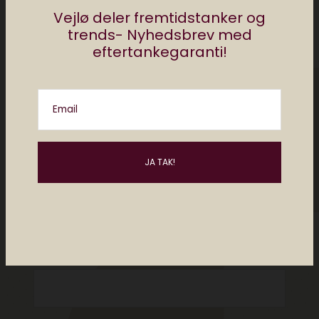
Vejlø deler fremtidstanker og
trends- Nyhedsbrev med
eftertankegaranti!
Email
Please enter an answer in digits:
5 × 1 =