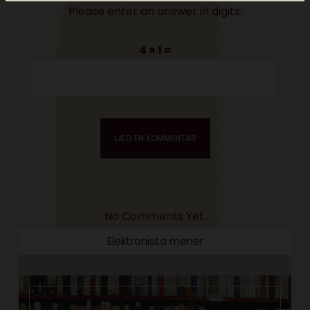
Please enter an answer in digits:
4 × 1 =
No Comments Yet.
Elektronista mener