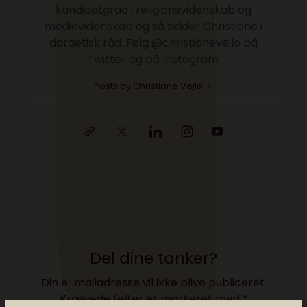
kandidatgrad i religionsvidenskab og
medievidenskab og så sidder Christiane i
dataetisk råd. Følg @christianevejlo på
Twitter og på Instagram.
Posts by Christiane Vejlø
Del dine tanker?
Din e-mailadresse vil ikke blive publiceret.
Krævede felter er markeret med
*