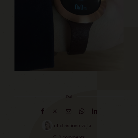
Del
af
christiane vejlø
0 comments