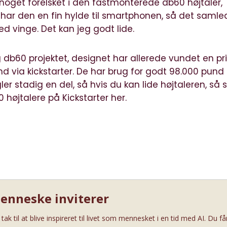
oget forelsket i den fastmonterede db60 højtaler,
å har den en fin hylde til smartphonen, så det samle
d vinge. Det kan jeg godt lide.
 db60 projektet, designet har allerede vundet en pr
d via kickstarter. De har brug for godt 98.000 pund 
r stadig en del, så hvis du kan lide højtaleren, så s
 højtalere på Kickstarter her.