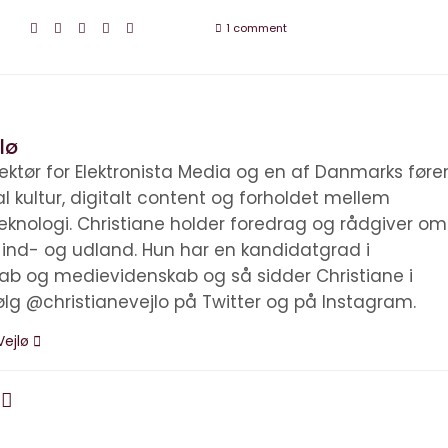
1 comment
lø
irektør for Elektronista Media og en af Danmarks før
tal kultur, digitalt content og forholdet mellem
knologi. Christiane holder foredrag og rådgiver om
i ind- og udland. Hun har en kandidatgrad i
kab og medievidenskab og så sidder Christiane i
ølg @christianevejlo på Twitter og på Instagram.
Vejlø