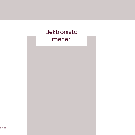
Elektronista
mener
En
medie
branch
Det er
e i
virkelig
forand
ikke
ring,
smart
og
at
hvad
skrive
gør vi
re.