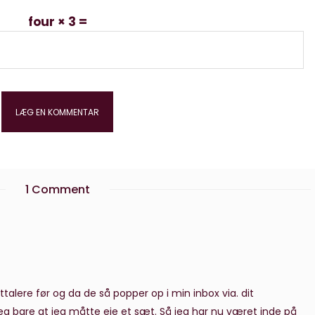
four × 3 =
1 Comment
ttalere før og da de så popper op i min inbox via. dit
jeg bare at jeg måtte eje et sæt. Så jeg har nu været inde på