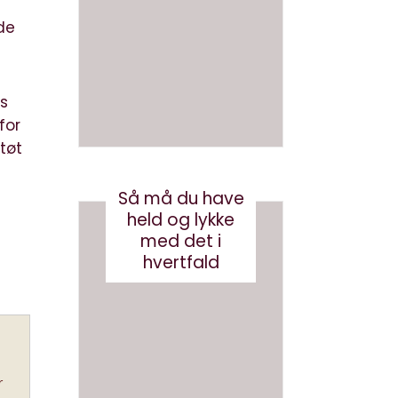
en bog
med
med AI
brande
de
d
august 3, 2026
conten
t?
is
for
maj 24, 2017
tøt
Så må du have
held og lykke
med det i
hvertfald