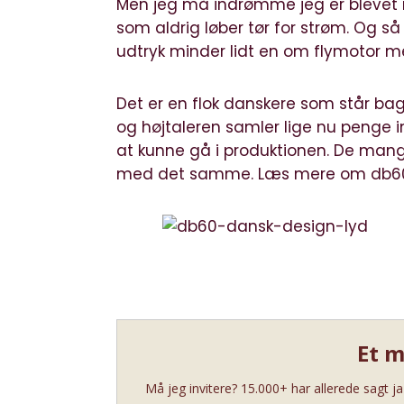
Men jeg må indrømme jeg er blevet n
som aldrig løber tør for strøm. Og s
udtryk minder lidt en om flymotor me
Det er en flok danskere som står bag
og højtaleren samler lige nu penge in
at kunne gå i produktionen. De mangle
med det samme. Læs mere om
db60