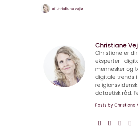
af
christiane vejlø
Christiane Vej
Christiane er d
eksperter i digi
mennesker og te
digitale trends 
religionsvidens
dataetisk råd. F
Posts by Christiane 