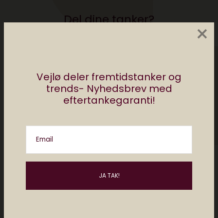
Del dine tanker?
×
Din e-mailadresse vil ikke blive publiceret.
Krævede felter er markeret med
*
Vejlø deler fremtidstanker og
trends- Nyhedsbrev med
eftertankegaranti!
Email