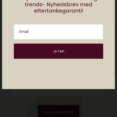
trends- Nyhedsbrev med
eftertankegaranti!
Email
Please enter an answer in digits:
one × five =