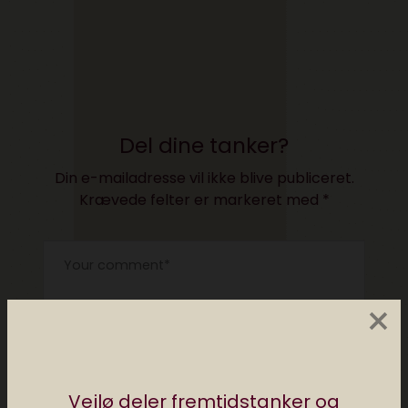
Del dine tanker?
Din e-mailadresse vil ikke blive publiceret.
Krævede felter er markeret med
*
×
Vejlø deler fremtidstanker og