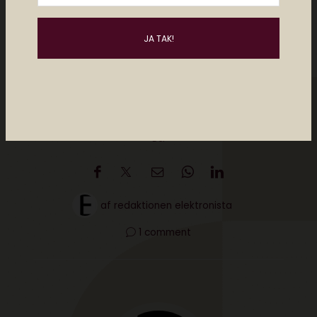
Del
af
redaktionen elektronista
1 comment