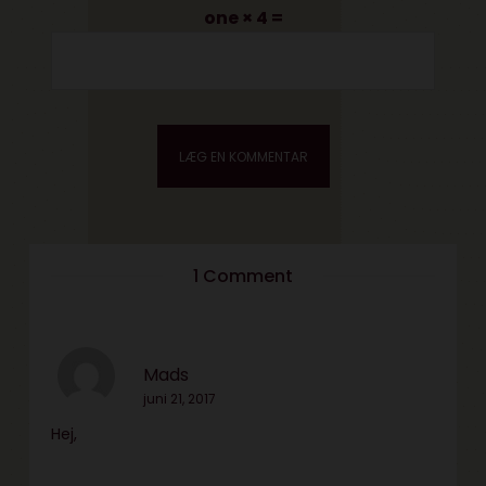
one × 4 =
1 Comment
Mads
juni 21, 2017
Hej,