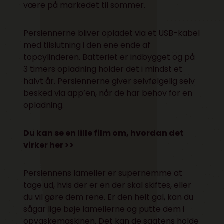
være på markedet til sommer.
Persiennerne bliver opladet via et USB-kabel
med tilslutning i den ene ende af
topcylinderen. Batteriet er indbygget og på
3 timers opladning holder det i mindst et
halvt år. Persiennerne giver selvfølgelig selv
besked via app’en, når de har behov for en
opladning.
Du kan se en lille film om, hvordan det
virker her >>
Persiennens lameller er supernemme at
tage ud, hvis der er en der skal skiftes, eller
du vil gøre dem rene. Er den helt gal, kan du
sågar lige bøje lamellerne og putte dem i
opvaskemaskinen. Det kan de sagtens holde