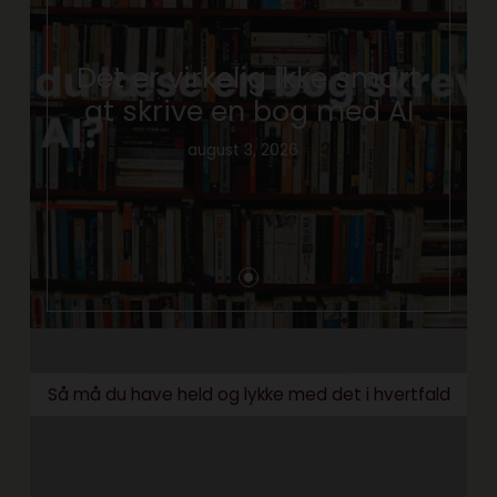
Det er virkelig ikke smart
at skrive en bog med AI
august 3, 2026
Så må du have held og lykke med det i hvertfald