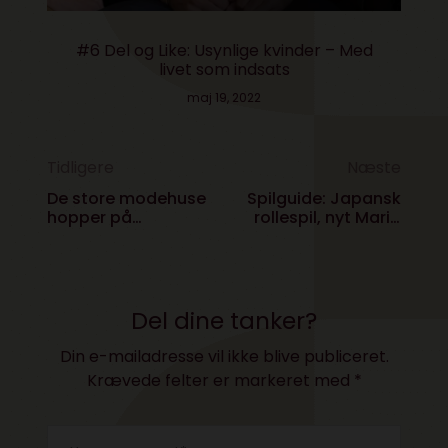
#6 Del og Like: Usynlige kvinder – Med
livet som indsats
maj 19, 2022
Tidligere
Næste
De store modehuse
Spilguide: Japansk
hopper på
rollespil, nyt Mario
smartwatch-bølgen
Kart og filosofisk
sci-fi
Del dine tanker?
Din e-mailadresse vil ikke blive publiceret.
Krævede felter er markeret med
*