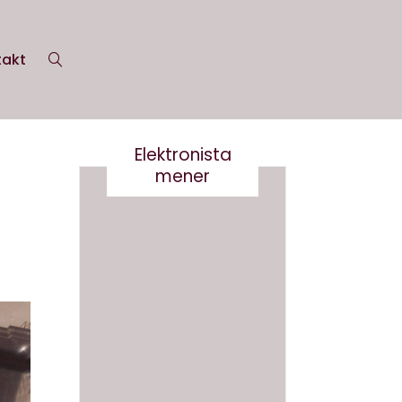
takt
Elektronista
mener
Nej tak
til
Robert
og
Det er
Robert
virkelig
a-
ikke
Derfor
smart
skal vi