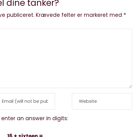
l dine tanker?
ve publiceret.
Krævede felter er markeret med
*
 enter an answer in digits:
16 + sixteen =