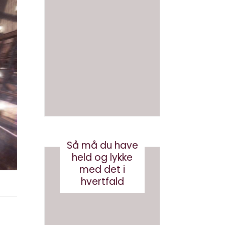
at
ikke
skrive
navngi
en bog
ve AI
med AI
bots
(eller
august 3, 2026
robotst
øvsug
ere)
oktober 11, 2024
Så må du have
held og lykke
med det i
hvertfald