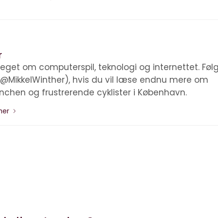
r
eget om computerspil, teknologi og internettet. Føl
(@MikkelWinther), hvis du vil læse endnu mere om
anchen og frustrerende cyklister i København.
ther