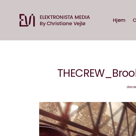
Hjem
C
THECREW_Brook
decem