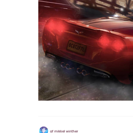
af
mikkel winther