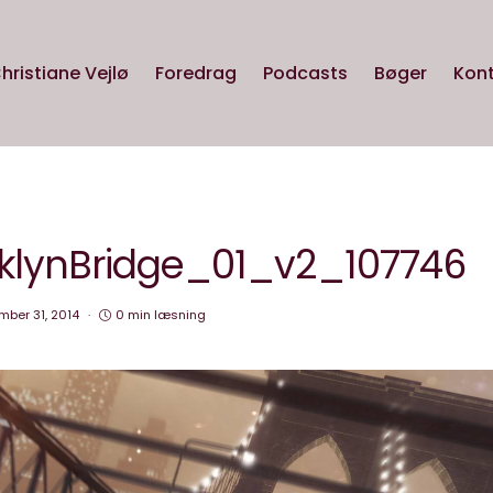
hristiane Vejlø
Foredrag
Podcasts
Bøger
Kon
lynBridge_01_v2_107746
ber 31, 2014
0 min læsning