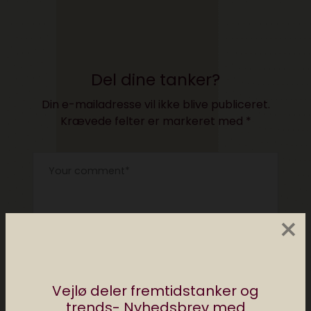
Del dine tanker?
Din e-mailadresse vil ikke blive publiceret.
Krævede felter er markeret med
*
×
Vejlø deler fremtidstanker og
trends- Nyhedsbrev med