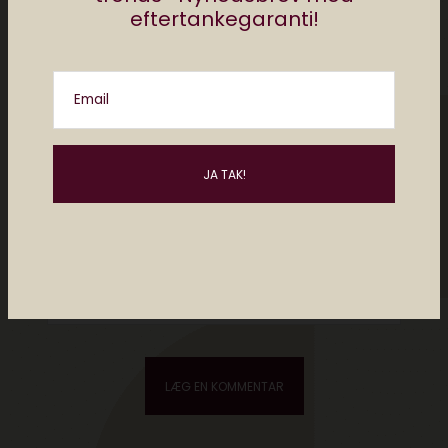
eftertankegaranti!
Email
Please enter an answer in digits:
one × 4 =