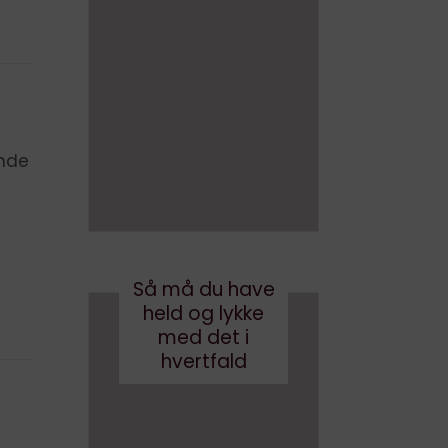
at
ikke
skrive
navngi
en bog
ve AI
med AI
bots
(eller
august 3, 2026
robotst
ende
øvsug
ere)
oktober 11, 2024
Så må du have
held og lykke
med det i
hvertfald