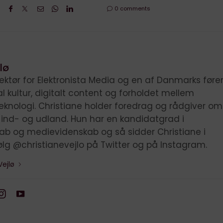
0 comments
lø
irektør for Elektronista Media og en af Danmarks før
tal kultur, digitalt content og forholdet mellem
knologi. Christiane holder foredrag og rådgiver om
i ind- og udland. Hun har en kandidatgrad i
kab og medievidenskab og så sidder Christiane i
ølg @christianevejlo på Twitter og på Instagram.
Vejlø