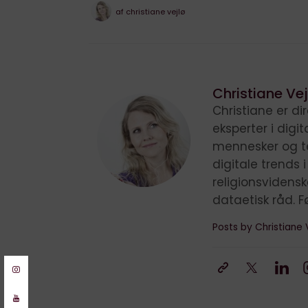
af
christiane vejlø
Christiane Vej
Christiane er d
eksperter i digi
mennesker og te
digitale trends 
religionsvidens
dataetisk råd. F
Posts by Christiane 