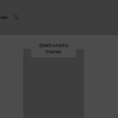
takt
Elektronista
mener
Nej tak
til
Robert
og
Det er
Robert
virkelig
a-
ikke
Derfor
smart
skal vi