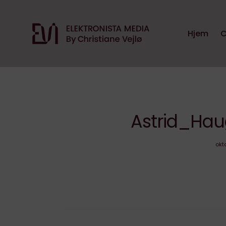
Hjem
C
Astrid_Ha
okt