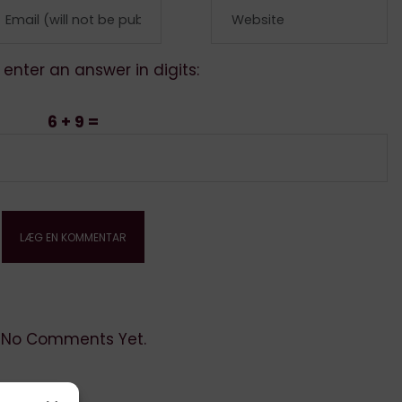
 enter an answer in digits:
6 + 9 =
No Comments Yet.