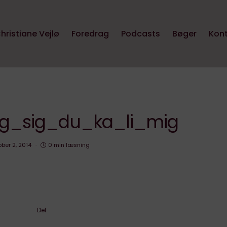
hristiane Vejlø
Foredrag
Podcasts
Bøger
Kon
ug_sig_du_ka_li_mig
ober 2, 2014
0 min læsning
Del