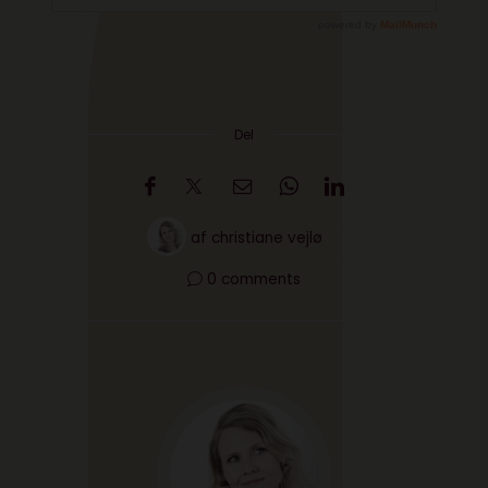
Del
af
christiane vejlø
0 comments