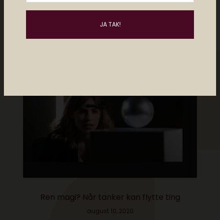
Måske kan du lide..
Ren magi? Når tanker kan flytte ting
august 10, 2020