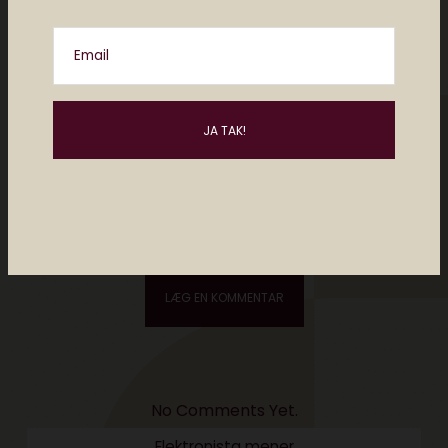
Email
Please enter an answer in digits:
one × two =
No Comments Yet.
Elektronista mener