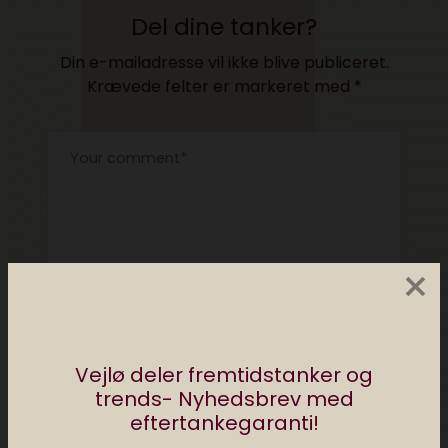
Del dine tanker?
Din e-mailadresse vil ikke blive publiceret.
Krævede felter er markeret med
*
×
Vejlø deler fremtidstanker og
trends- Nyhedsbrev med
eftertankegaranti!