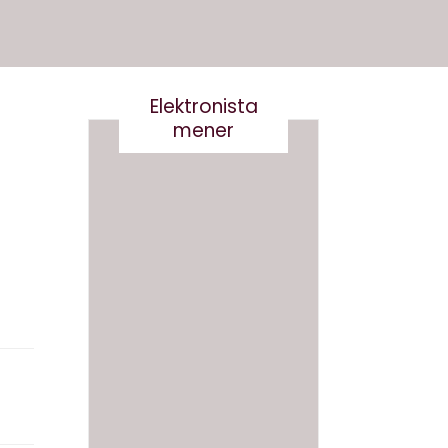
Elektronista
mener
Nej tak
til
Robert
og
Det er
Robert
virkelig
a-
ikke
Derfor
smart
skal vi
at
ikke
skrive
navngi