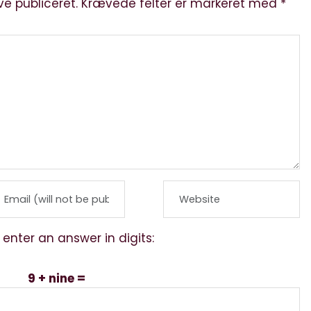
ve publiceret.
Krævede felter er markeret med
*
 enter an answer in digits:
9 + nine =