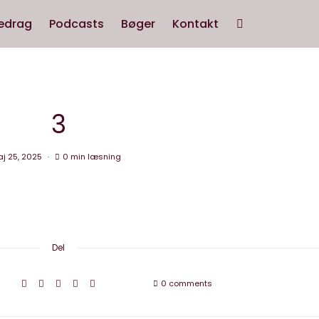
edrag
Podcasts
Bøger
Kontakt
3
j 25, 2025
0 min læsning
Del
0 comments