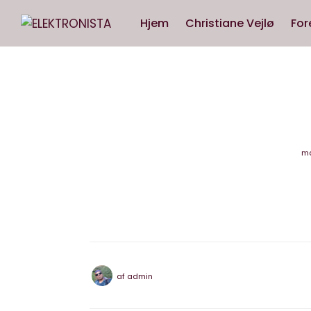
Hjem
Christiane Vejlø
For
ma
af
admin