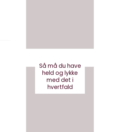
en bog
ve AI
med AI
bots
(eller
august 3, 2026
robotst
øvsug
ere)
oktober 11, 2024
Så må du have
held og lykke
med det i
hvertfald