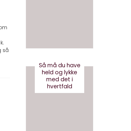
en bog
om AI
med AI
juni 26, 2026
august 3, 2026
r om
k.
g så
Så må du have
held og lykke
med det i
hvertfald