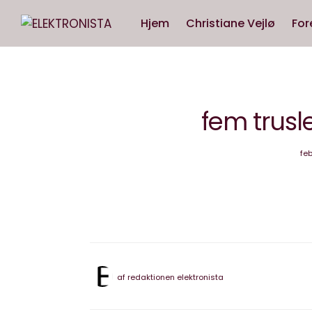
Hjem
Christiane Vejlø
For
fem trusl
feb
af
redaktionen elektronista