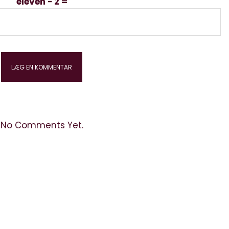
eleven − 2 =
No Comments Yet.
kontakt: info@elektronista.dk, CVR-nr. DK3767647