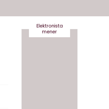
Elektronista
mener
Det er
Kære
virkelig
kultur
ikke
minist
smart
er- vi
at
skal
skrive
tale