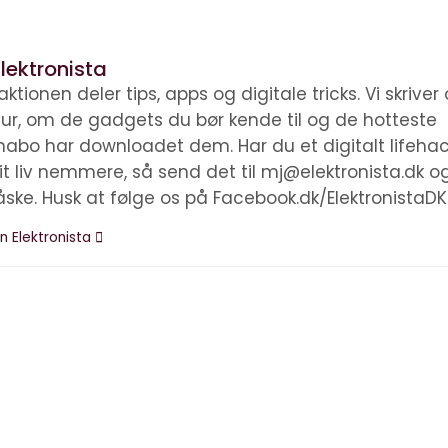
lektronista
ktionen deler tips, apps og digitale tricks. Vi skrive
ltur, om de gadgets du bør kende til og de hotteste
nabo har downloadet dem. Har du et digitalt lifehac
it liv nemmere, så send det til mj@elektronista.dk o
åske. Husk at følge os på Facebook.dk/ElektronistaDK
n Elektronista