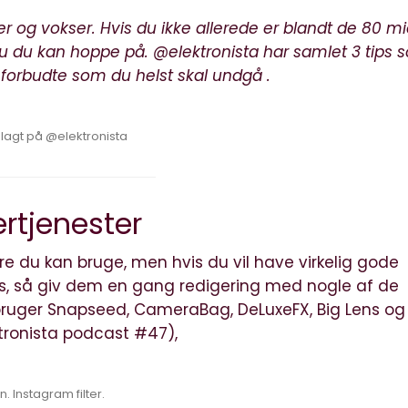
r og vokser. Hvis du ikke allerede er blandt de 80 m
nu du kan hoppe på. @elektronista har samlet 3 tips
 forbudte som du helst skal undgå .
agt på @elektronista
ertjenester
ltre du kan bruge, men hvis du vil have virkelig gode
ers, så giv dem en gang redigering med nogle af de
ruger Snapseed, CameraBag, DeLuxeFX, Big Lens og
ektronista podcast #47
),
. Instagram filter.