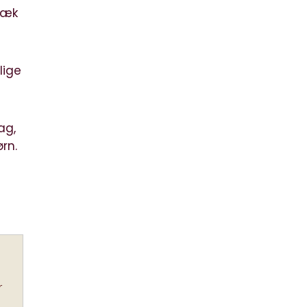
træk
lige
ag,
rn.