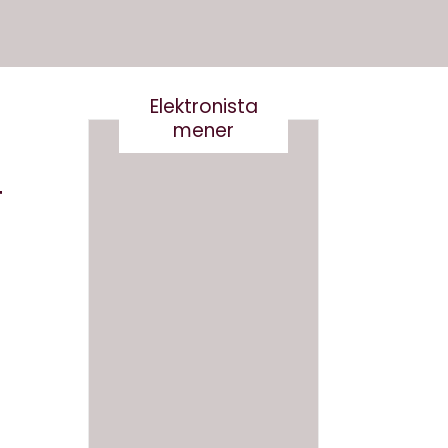
Elektronista
mener
F
Det er
Kære
virkelig
kultur
ikke
minist
smart
er- vi
at
skal
skrive
tale