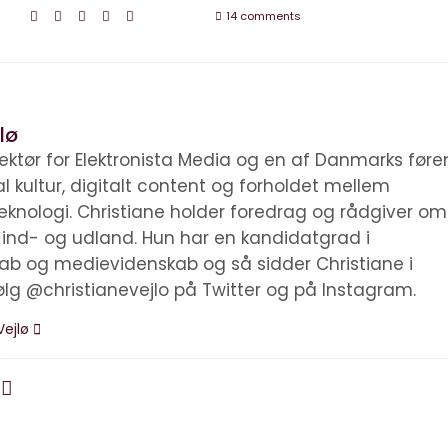
14 comments
lø
irektør for Elektronista Media og en af Danmarks før
tal kultur, digitalt content og forholdet mellem
knologi. Christiane holder foredrag og rådgiver om
i ind- og udland. Hun har en kandidatgrad i
kab og medievidenskab og så sidder Christiane i
ølg @christianevejlo på Twitter og på Instagram.
Vejlø