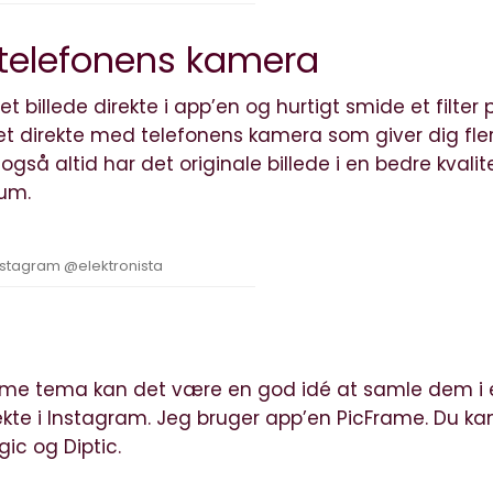
 telefonens kamera
illede direkte i app’en og hurtigt smide et filter 
det direkte med telefonens kamera som giver dig fle
gså altid har det originale billede i en bedre kvalit
bum.
nstagram @elektronista
amme tema kan det være en god idé at samle dem i 
rekte i Instagram. Jeg bruger app’en PicFrame. Du ka
ic og Diptic.