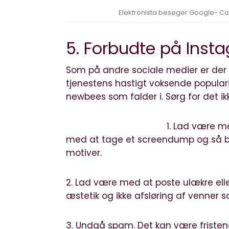
Elektronista besøger Google- Co
5. Forbudte på Inst
Som på andre sociale medier er der 
tjenestens hastigt voksende populari
newbees som falder i. Sørg for det ikk
1. Lad være m
med at tage et screendump og så bar
motiver.
2. Lad være med at poste ulækre el
æstetik og ikke afsløring af venner s
3. Undgå spam. Det kan være fristend