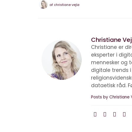
af
christiane vejlø
Christiane Vej
Christiane er d
eksperter i digi
mennesker og te
digitale trends 
religionsvidens
dataetisk råd. F
Posts by Christiane 