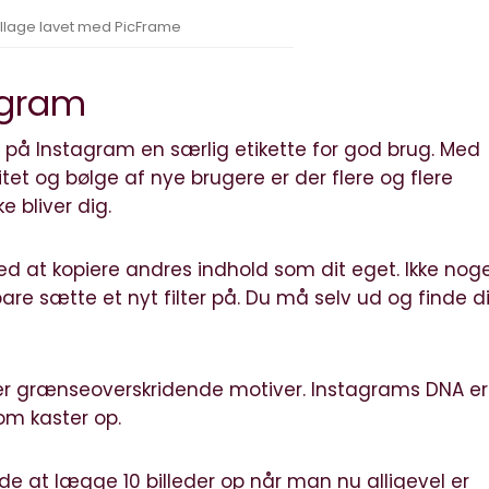
llage lavet med PicFrame
agram
på Instagram en særlig etikette for god brug. Med
tet og bølge af nye brugere er der flere og flere
e bliver dig.
ed at kopiere andres indhold som dit eget. Ikke nog
e sætte et nyt filter på. Du må selv ud og finde d
ler grænseoverskridende motiver. Instagrams DNA er
om kaster op.
e at lægge 10 billeder op når man nu alligevel er