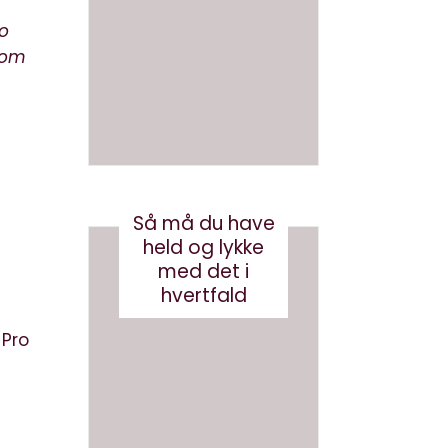
en bog
om AI
med AI
io
juni 26, 2026
 som
august 3, 2026
Så må du have
held og lykke
med det i
hvertfald
 Pro