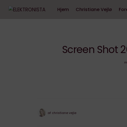
Hjem
Christiane Vejlø
For
Screen Shot 2
m
af
christiane vejlø