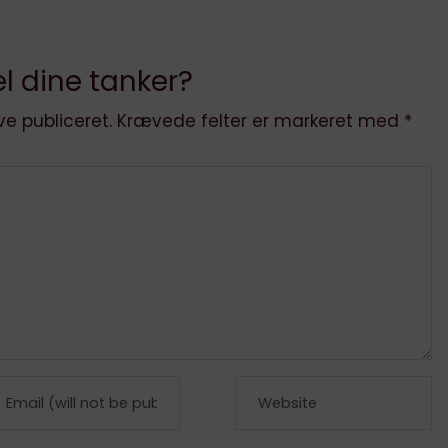
Vejlø deler fremtid
trends- Nyhedsb
eftertankegara
l dine tanker?
ve publiceret.
Krævede felter er markeret med
*
Email