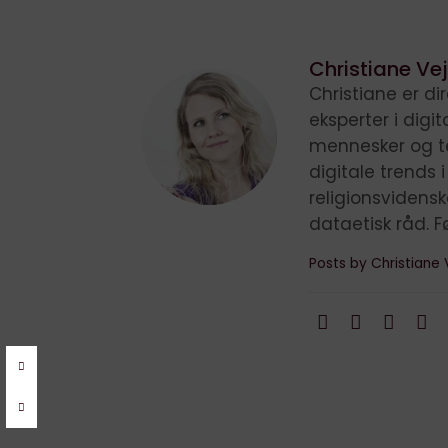
Christiane Vej
Christiane er d
eksperter i digi
mennesker og te
digitale trends 
religionsvidens
dataetisk råd. F
Posts by Christiane 