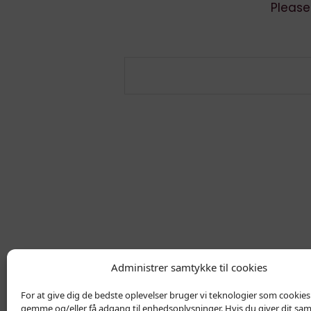
Please
Administrer samtykke til cookies
For at give dig de bedste oplevelser bruger vi teknologier som cookies t
Kontakt
Privatlivs Politik
gemme og/eller få adgang til enhedsoplysninger. Hvis du giver dit sam