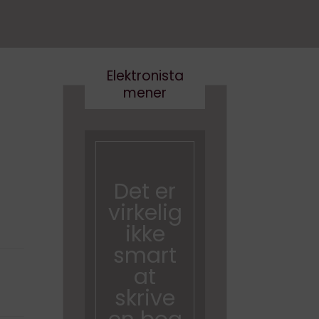
Elektronista
mener
En
medie
branch
Det er
e i
virkelig
forand
ikke
ring,
smart
og
at
hvad
skrive
gør vi