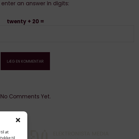
 enter an answer in digits:
twenty + 20 =
No Comments Yet.
il at
tykke til