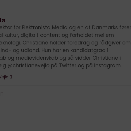
lø
irektør for Elektronista Media og en af Danmarks før
tal kultur, digitalt content og forholdet mellem
knologi. Christiane holder foredrag og rådgiver om
i ind- og udland. Hun har en kandidatgrad i
kab og medievidenskab og så sidder Christiane i
ølg @christianevejlo på Twitter og på Instagram.
Vejlø