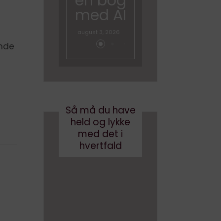
en bog
med
med AI
brande
d
august 3, 2026
conten
ende
t?
maj 24, 2017
Så må du have
held og lykke
med det i
hvertfald
×