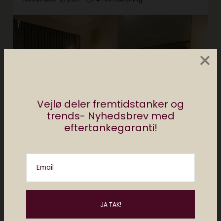
×
Vejlø deler fremtidstanker og
trends- Nyhedsbrev med
eftertankegaranti!
rejser
bolig
living
featured
nyhed
headliner
Email
Hotelværelset som husker,
hvad du kan lide
oktober 26, 2017
1 min læsning