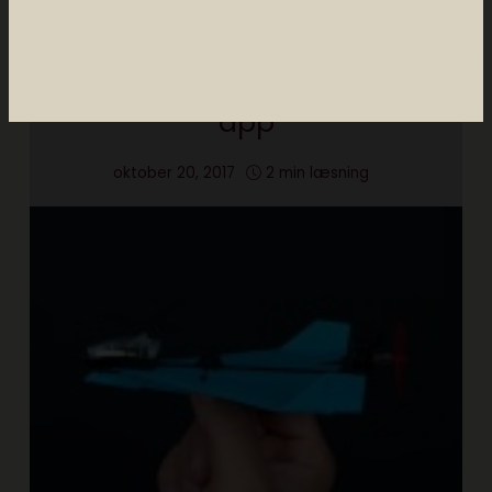
rejser
gadgets
featured
nyhed
headliner
Styr dit papirfly med en
app
oktober 20, 2017
2 min læsning