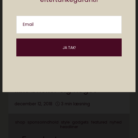
Email
shop
bolig
sponsorindhold
gadgets
living
featured
nyhed
headliner
5 gadgetgaver til ham, der
ikke ønsker sig noget
december 12, 2018
3 min læsning
shop
sponsorindhold
style
gadgets
featured
nyhed
headliner