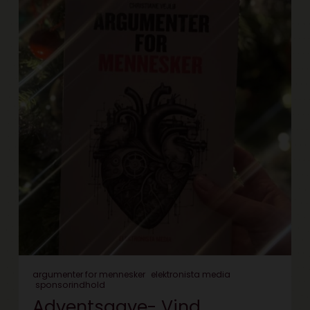
argumenter for mennesker
elektronista media
sponsorindhold
Adventsgave- Vind