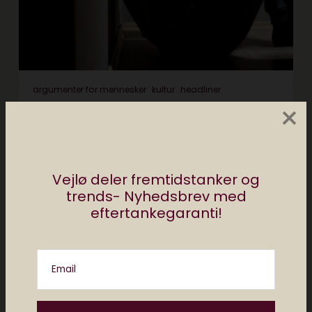
argumenter for mennesker
kultur
headliner
×
Kan algoritmer true
mænds sundhed?
oktober 9, 2023
4 min læsning
Vejlø deler fremtidstanker og
trends- Nyhedsbrev med
eftertankegaranti!
Email