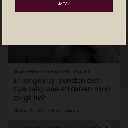
argumenter for mennesker
kultur
headliner
Er longevity trenden den
nye religiøse stræben mod
evigt liv?
oktober 2, 2023
4 min læsning
argumenter for mennesker
kultur
headliner