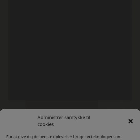
Administrer samtykke til
Kontakt
Privatlivs Politik
cookies
For at give dig de bedste oplevelser bruger vi teknologier som