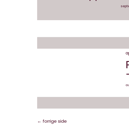
sept
a
au
← forrige side