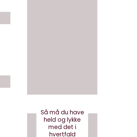
ikke
Derfor
smart
skal vi
at
ikke
skrive
navngi
en bog
ve AI
med AI
bots
(eller
august 3, 2026
robotst
øvsug
ere)
oktober 11, 2024
Så må du have
held og lykke
med det i
hvertfald