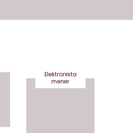
Elektronista
mener
Nej tak
til
Robert
og
Det er
Robert
virkelig
a-