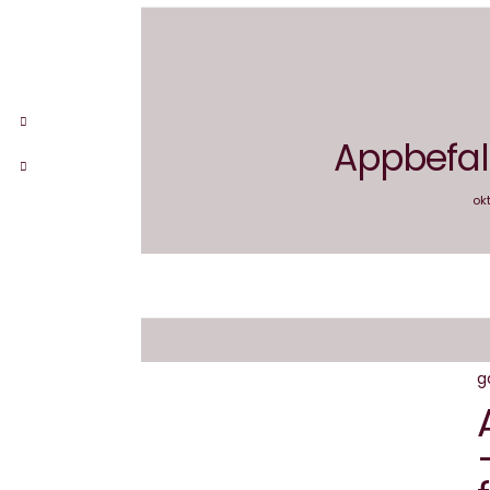
Appbefalin
okt
g