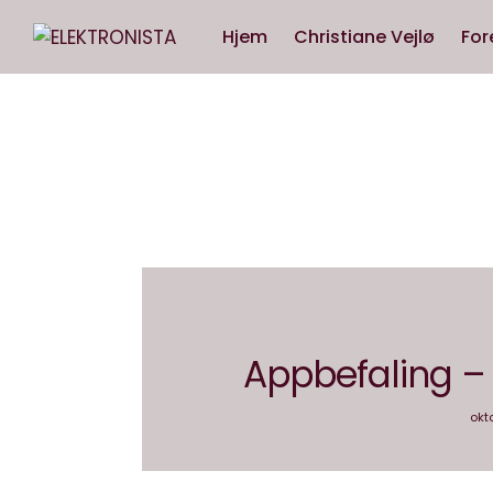
Hjem
Christiane Vejlø
For
Appbefaling –
okt