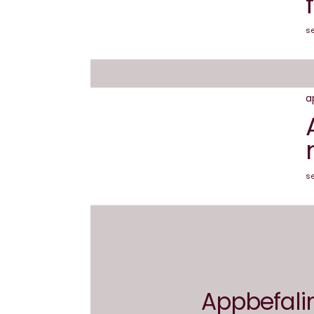
s
a
se
Appbefali