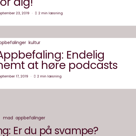
for dig!
eptember 23, 2019
2 min læsning
ppbefalinger
kultur
Appbefaling: Endelig
nemt at høre podcasts
ptember 17, 2019
2 min læsning
mad
appbefalinger
ng: Er du på svampe?