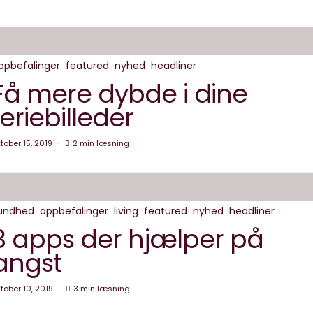
ppbefalinger
featured
nyhed
headliner
Få mere dybde i dine
feriebilleder
tober 15, 2019
2 min læsning
undhed
appbefalinger
living
featured
nyhed
headliner
3 apps der hjælper på
angst
tober 10, 2019
3 min læsning