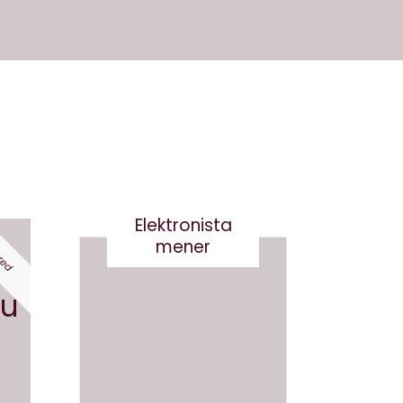
Elektronista
red
mener
Nej tak
til
du
Robert
og
Det er
Robert
virkelig
a-