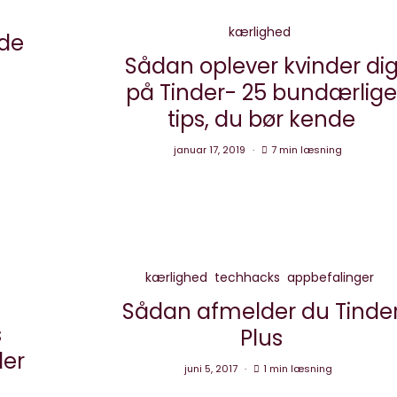
kærlighed
nde
Sådan oplever kvinder di
på Tinder- 25 bundærlig
tips, du bør kende
januar 17, 2019
7 min læsning
kærlighed
techhacks
appbefalinger
Sådan afmelder du Tinde
s
Plus
der
juni 5, 2017
1 min læsning