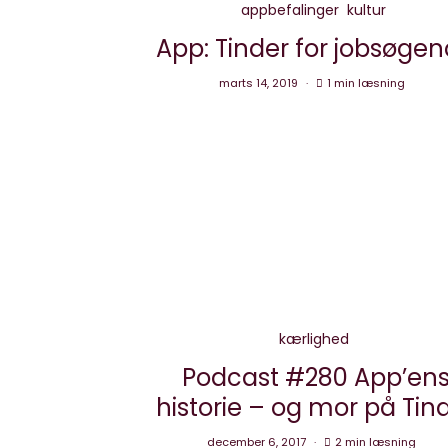
appbefalinger
kultur
App: Tinder for jobsøge
marts 14, 2019
1 min læsning
kærlighed
Podcast #280 App’en
historie – og mor på Tin
december 6, 2017
2 min læsning