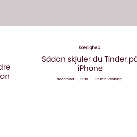
kærlighed
Sådan skjuler du Tinder p
dre
iPhone
kan
december 18, 2019
2 min læsning