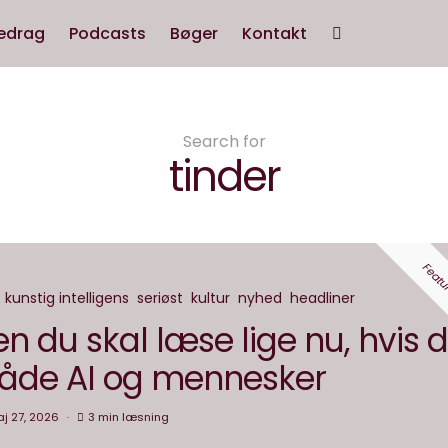
edrag
Podcasts
Bøger
Kontakt
Search for
tinder
Featu
kunstig intelligens
seriøst
kultur
nyhed
headliner
n du skal læse lige nu, hvis 
 både AI og mennesker
j 27, 2026
3 min læsning