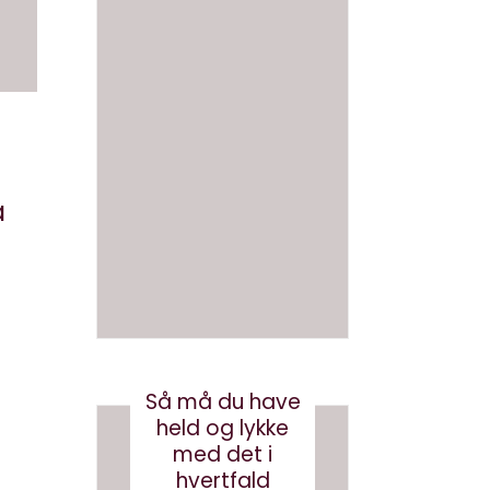
ikke
Derfor
smart
skal vi
at
ikke
skrive
navngi
en bog
ve AI
med AI
bots
å
(eller
august 3, 2026
robotst
øvsug
ere)
oktober 11, 2024
Så må du have
held og lykke
med det i
hvertfald